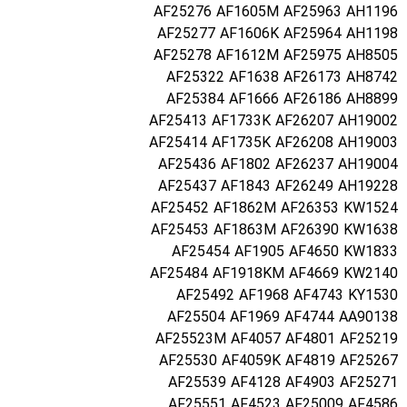
AF25276 AF1605M AF25963 AH1196
AF25277 AF1606K AF25964 AH1198
AF25278 AF1612M AF25975 AH8505
AF25322 AF1638 AF26173 AH8742
AF25384 AF1666 AF26186 AH8899
AF25413 AF1733K AF26207 AH19002
AF25414 AF1735K AF26208 AH19003
AF25436 AF1802 AF26237 AH19004
AF25437 AF1843 AF26249 AH19228
AF25452 AF1862M AF26353 KW1524
AF25453 AF1863M AF26390 KW1638
AF25454 AF1905 AF4650 KW1833
AF25484 AF1918KM AF4669 KW2140
AF25492 AF1968 AF4743 KY1530
AF25504 AF1969 AF4744 AA90138
AF25523M AF4057 AF4801 AF25219
AF25530 AF4059K AF4819 AF25267
AF25539 AF4128 AF4903 AF25271
AF25551 AF4523 AF25009 AF4586