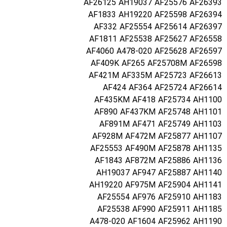
AF26125 AH19037 AF25576 AF26393
AF1833 AH19220 AF25598 AF26394
AF332 AF25554 AF25614 AF26397
AF1811 AF25538 AF25627 AF26558
AF4060 A478-020 AF25628 AF26597
AF409K AF265 AF25708M AF26598
AF421M AF335M AF25723 AF26613
AF424 AF364 AF25724 AF26614
AF435KM AF418 AF25734 AH1100
AF890 AF437KM AF25748 AH1101
AF891M AF471 AF25749 AH1103
AF928M AF472M AF25877 AH1107
AF25553 AF490M AF25878 AH1135
AF1843 AF872M AF25886 AH1136
AH19037 AF947 AF25887 AH1140
AH19220 AF975M AF25904 AH1141
AF25554 AF976 AF25910 AH1183
AF25538 AF990 AF25911 AH1185
A478-020 AF1604 AF25962 AH1190