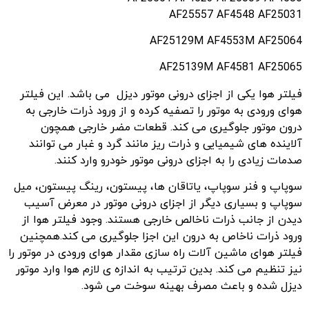
AF25557 AF4548 AF25031
AF25129M AF4553M AF25064
AF25139M AF4581 AF25065
فیلتر هوا یکی از اجزای درونی موتور دیزل می باشد. این فیلتر
هوای ورودی به موتور را تصفیه کرده و از ورود ذرات خارجی به
درون موتور جلوگیری می کند. قطعات مضر خارجی همچون
آلاینده های شیمیایی و ذرات ریز مانند گرد و غبار می توانند
صدمات زیادی را به اجزای درونی موتور خودرو وارد کنند.
سوپاپ و فنر سوپاپ، یاتاقان ها، پیستون، رینگ پیستون، میل
سوپاپ و بسیاری دیگر از اجزای درونی موتور در معرض آسیب
دیدن از جانب ذرات ناخالص خارجی هستند. وجود فیلتر هوا از
ورود ذرات ناخاص به درون این اجزا جلوگیری می کند.همچنین
فیلتر هوای ماشین آلات راه سازی مقدار هوای ورودی در موتور را
نیز تنظیم می کند. بدین ترتیب به اندازه ی لازم هوا وارد موتور
دیزل شده و باعث مصرف بهینه سوخت می شود.