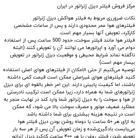
مرکز فروش فیلتر دیزل ژنراتور در ایران
نکات ضرورری مربوط به فیلتر هواکش دیزل ژنراتور :
فیلترهای هوا عمر محدودی دارند و پس از ساعات مشخصی
کارکرد، تعویض آنها بسیار مهم است.
فیلتر هوا مانند فیلتر سوخت، حدود 500 ساعت پس از استفاده
دوام می آورد و اپراتورها می توانند آن را تعویض کنند (البته
ناگفته نماند شرایط محیطی و موقعیت دیزل ژنراتور در تعویض
بیسار مهم است)
توصیه می‌کنیم از حتی الامکان از فیلترهای هوای اصلی استفاده
کنید. فیلترهای هوای غیراصلی ممکن است قیمت کمی داشته
باشند، اما کیفیت پایینی دارند. این امر خطر بالقوه ای برای دیزل
ژنراتورهای شما به همراه دارد، زیرا ممکن است ترکیب نادرستی
از هوا و سوخت را به دیزل ژنراتور شما وارد کند در نهایت منجر به
عملکرد ضعیف موتور و مصرف سوخت بالا می شود، که ممکن
است در نتیجه هزینه بیشتری برای شما داشته باشد.
به ازای هر ۵۰ ساعت یا دوماه روشن بودن دیزل فیلتر هوا
می‌بایست بادگیری‌‌شده و زمان تعویض آن پس از هر سه بار
تعویض‌شدن فیلتر روغن یا هر ۴۰۰ ساعت کارکرد دیزل ژنراتور