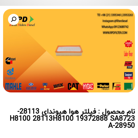
نام محصول : فیلتر هوا هیوندای 28113-
H8100 28113H8100 19372888 SA8723
A-28950