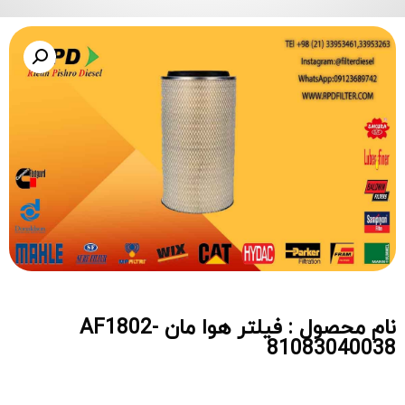
نام محصول : فیلتر هوا مان AF1802-
81083040038