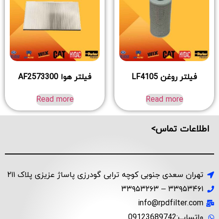
فیلتر روغن LF4105
فیلتر هوا AF2573300
Read more
Read more
اطلاعات تماس>
تهران سعدی جنوبی کوچه ترابی گودرزی پاساژ عزیزی پلاک ۲۱۱
۳۳۹۵۳۴۶۱ – ۳۳۹۵۳۲۶۳
info@rpdfilter.com
واتساپ:09123689742