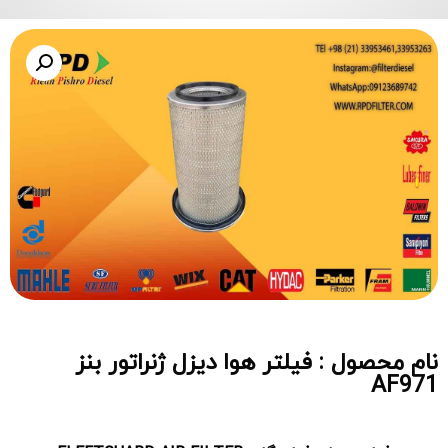
نام محصول : فیلتر هوا دیزل ژنراتور بنز
AF971