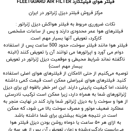
فیلتر هوای فیلیتگارد
FLEETGUARD AIR FILTER
مرکز فروش فیلتر دیزل ژنراتور در ایران
نکات ضرورری مربوط به فیلتر هواکش دیزل ژنراتور :
فیلترهای هوا عمر محدودی دارند و پس از ساعات مشخصی
کارکرد، تعویض آنها بسیار مهم است.
فیلتر هوا مانند فیلتر سوخت، حدود 500 ساعت پس از استفاده
دوام می آورد و اپراتورها می توانند آن را تعویض کنند (البته
ناگفته نماند شرایط محیطی و موقعیت دیزل ژنراتور در تعویض
بیسار مهم است)
توصیه می‌کنیم از حتی الامکان از فیلترهای هوای اصلی استفاده
کنید. فیلترهای هوای غیراصلی ممکن است قیمت کمی داشته
باشند، اما کیفیت پایینی دارند. این امر خطر بالقوه ای برای دیزل
ژنراتورهای شما به همراه دارد، زیرا ممکن است ترکیب نادرستی
از هوا و سوخت را به دیزل ژنراتور شما وارد کند در نهایت منجر به
عملکرد ضعیف موتور و مصرف سوخت بالا می شود، که ممکن
است در نتیجه هزینه بیشتری برای شما داشته باشد.
به ازای هر ۵۰ ساعت یا دوماه روشن بودن دیزل فیلتر هوا
می‌بایست بادگیری‌‌شده و زمان تعویض آن پس از هر سه بار