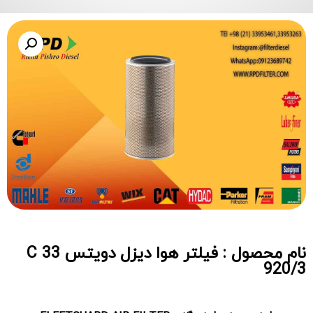
نام محصول : فیلتر هوا دیزل دویتس C 33
920/3