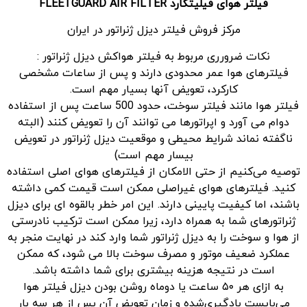
فیلتر هوای فیلیتگارد
FLEETGUARD AIR FILTER
مرکز فروش فیلتر دیزل ژنراتور در ایران
نکات ضرورری مربوط به فیلتر هواکش دیزل ژنراتور :
فیلترهای هوا عمر محدودی دارند و پس از ساعات مشخصی
کارکرد، تعویض آنها بسیار مهم است.
فیلتر هوا مانند فیلتر سوخت، حدود 500 ساعت پس از استفاده
دوام می آورد و اپراتورها می توانند آن را تعویض کنند (البته
ناگفته نماند شرایط محیطی و موقعیت دیزل ژنراتور در تعویض
بیسار مهم است)
توصیه می‌کنیم از حتی الامکان از فیلترهای هوای اصلی استفاده
کنید. فیلترهای هوای غیراصلی ممکن است قیمت کمی داشته
باشند، اما کیفیت پایینی دارند. این امر خطر بالقوه ای برای دیزل
ژنراتورهای شما به همراه دارد، زیرا ممکن است ترکیب نادرستی
از هوا و سوخت را به دیزل ژنراتور شما وارد کند در نهایت منجر به
عملکرد ضعیف موتور و مصرف سوخت بالا می شود، که ممکن
است در نتیجه هزینه بیشتری برای شما داشته باشد.
به ازای هر ۵۰ ساعت یا دوماه روشن بودن دیزل فیلتر هوا
می‌بایست بادگیری‌‌شده و زمان تعویض آن پس از هر سه بار