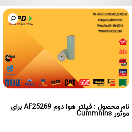
نام محصول : فیلتر هوا دوم AF25269 برای
موتور Cummnins