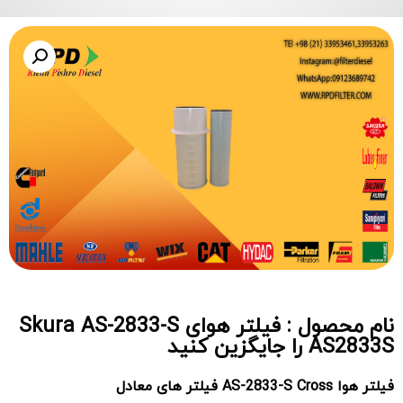
نام محصول : فیلتر هوای Skura AS-2833-S
AS2833S را جایگزین کنید
فیلتر هوا AS-2833-S Cross فیلتر های معادل