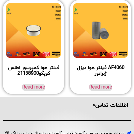
AF4060 فیلتر هوا دیزل
فیلتر هوا کمپرسور اطلس
ژنراتور
کوپکو21138900
Read more
Read more
اطلاعات تماس>
تهران سعدی جنوبی کوچه ترابی گودرزی پاساژ عزیزی پلاک ۲۱۱