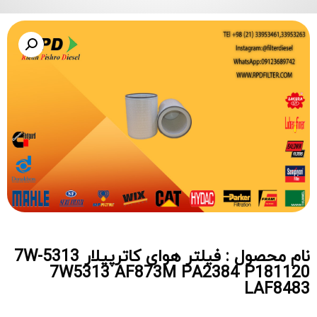
نام محصول : فیلتر هوای کاترپیلار 7W-5313
7W5313 AF873M PA2384 P181120
LAF8483