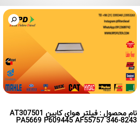
نام محصول : فیلتر هوای کابین AT307501
PA5669 P609445 AF55757 346-8243