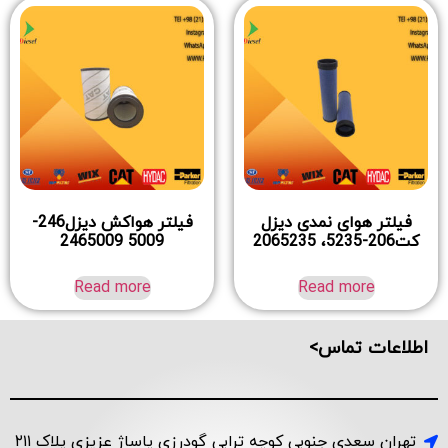
فیلتر هوای نمدی دیزل
فیلتر هواکش دیزل246-
کت206-5235، 2065235
5009 2465009
Read more
Read more
اطلاعات تماس>
تهران سعدی جنوبی کوچه ترابی گودرزی پاساژ عزیزی پلاک ۲۱۱