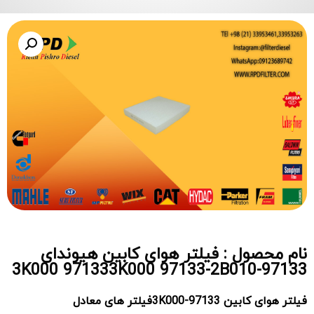
نام محصول : فیلتر هوای کابین هیوندای
97133-3K000 971333K000 97133-2B010
فیلتر هوای کابین 97133-3K000فیلتر های معادل