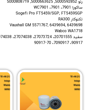
رنو 5000592852, 5000663625, 5000808719
ساکورا 7901، 7901، WC7901
Sogefi Pro FT5459/SGP, FT5459SGP
تکنوکار RA300
Vauxhall GM 5571767, 6439694, 6439698
Wabco WA1718
90917، 7090917، 70-90917