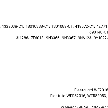
 1329038-C1، 18010888-C1، 1801089-C1، 419572-C1، 427717-C
690140-C1
Fleetguard WF201
Fleetrite WFR82016, WFR82053