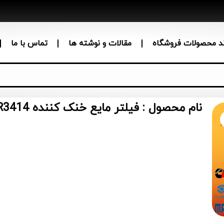
ند محصولات فروشگاه
مقالات و نوشته ها
تماس با ما
نام محصول : فیلتر مایع خنک کننده WF2053 BW5133 P554016 PR3414