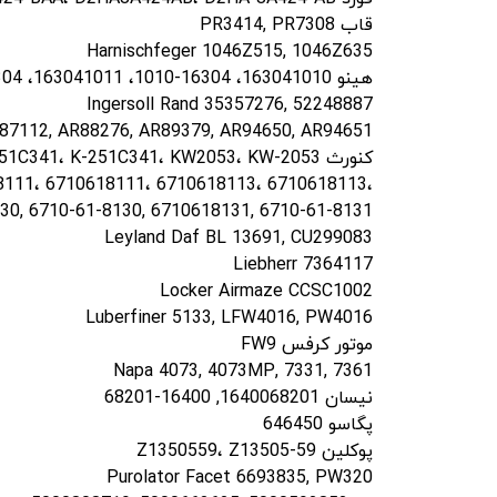
قاب PR3414, PR7308
Harnischfeger 1046Z515, 1046Z635
هینو 163041010، 16304-1010، 163041011، 16304-1011
Ingersoll Rand 35357276, 52248887
87112, AR88276, AR89379, AR94650, AR94651
کنورث K251C272، K-251C272، K251C341، K-251C341، KW2053، KW-2053
8111، 6710618111، 6710618113، 6710618113،
30, 6710-61-8130, 6710618131, 6710-61-8131
Leyland Daf BL 13691, CU299083
Liebherr 7364117
Locker Airmaze CCSC1002
Luberfiner 5133, LFW4016, PW4016
موتور کرفس FW9
Napa 4073, 4073MP, 7331, 7361
نیسان 1640068201, 16400-68201
پگاسو 646450
پوکلین Z1350559، Z13505-59
Purolator Facet 6693835, PW320