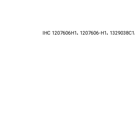
IHC 1207606H1، 1207606-H1، 1329038C1،،