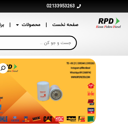
02133953263
صفحه نخست
محصولات
بر