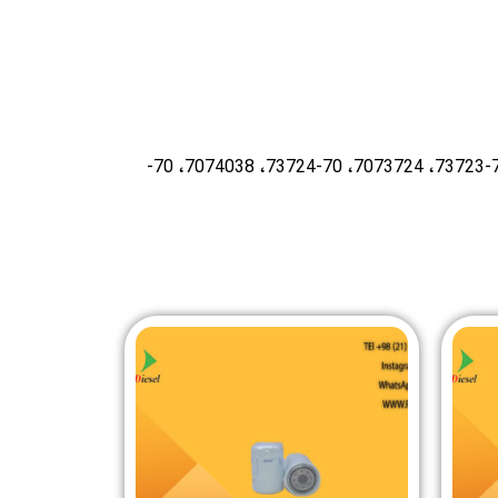
سفید 20701555، 27073724، 27074038، 27074038، 27074038، 27090917، 27090917، 27090917، 7073723، 70-73723، 7073724، 70-73724، 7074038، 70-