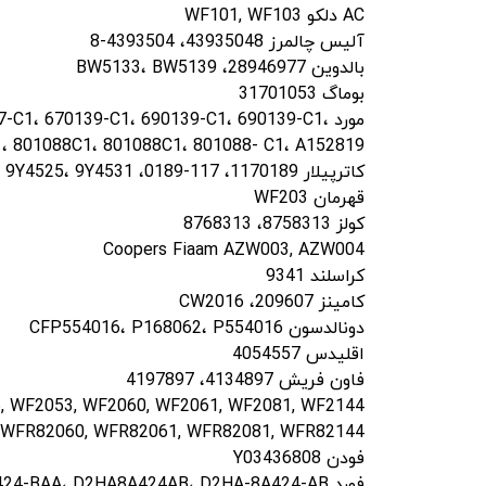
AC دلکو WF101, WF103
آلیس چالمرز 43935048، 4393504-8
بالدوین 28946977، BW5133، BW5139
بوماگ 31701053
مورد 1، 670139-C1، 690139-C1، 690139-C1
، 801088C1، 801088C1، 801088- C1، A152819
کاترپیلار 1170189، 117-0189، 3I1286، 7E6013، 9N3366، 9N3367، 9N6123، 9Y1022، 9Y4525، 9Y4531
قهرمان WF203
کولز 8758313، 8768313
Coopers Fiaam AZW003, AZW004
کراسلند 9341
کامینز 209607، CW2016
دونالدسون CFP554016، P168062، P554016
اقلیدس 4054557
فاون فریش 4134897، 4197897
6, WF2053, WF2060, WF2061, WF2081, WF2144
, WFR82060, WFR82061, WFR82081, WFR82144
فودن Y03436808
فورد 73MF8A424BAA، 73MF-8A424-BAA، D2HA8A424AB، D2HA-8A424-AB