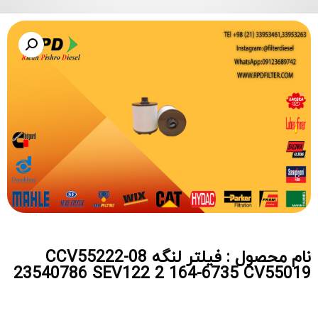
نام محصول : فیلتر لنگه CCV55222-08
23540786 SEV122 2 164-6735 CV55019