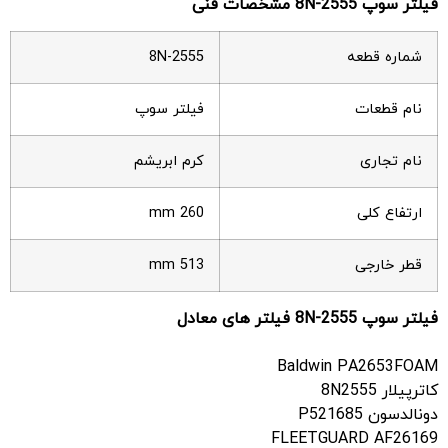
فیلتر سوپ
8N-2555 مشخصات فنی
شماره قطعه
8N-2555
نام قطعات
فیلتر سوپ
نام تجاری
کرم ابریشم
ارتفاع کلی
260 mm
قطر خارجی
513 mm
فیلتر سوپ 8N-2555 فیلتر های معادل
Baldwin PA2653FOAM
کاترپیلار 8N2555
دونالدسون P521685
FLEETGUARD AF26169