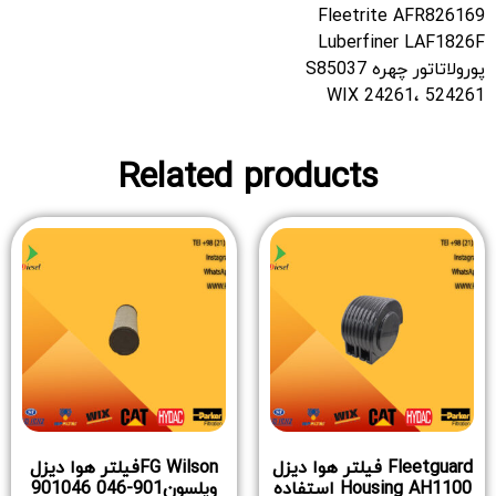
Fleetrite AFR826169
Luberfiner LAF1826F
پورولاتاتور چهره S85037
WIX 24261، 524261
Related products
Fleetguard فیلتر هوا دیزل
FG Wilsonفیلتر هوا دیزل
Housing AH1100 استفاده
ویلسون901-046 901046