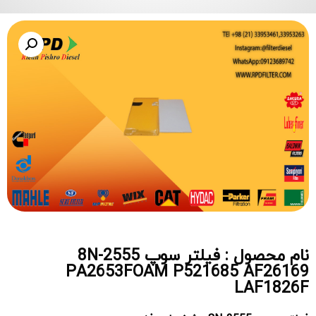
نام محصول : فیلتر سوپ 8N-2555
PA2653FOAM P521685 AF26169
LAF1826F