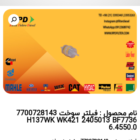
نام محصول : فیلتر سوخت 7700728143
H137WK WK421 2405013 BF7736
6.4550.0