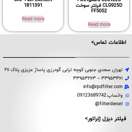
CLG925D فیلتر سوخت
1811391
FF5052
Read more
Read more
اطلاعات تماس>
تهران سعدی جنوبی کوچه ترابی گودرزی پاساژ عزیزی پلاک ۲۱۱
۳۳۹۵۳۴۶۱ – ۳۳۹۵۳۲۶۳
info@rpdfilter.com
واتساپ:09123689742
filterdiesel@
فیلتر دیزل ژنراتور>