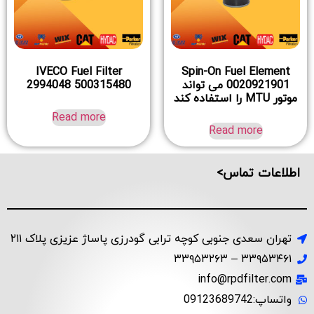
IVECO Fuel Filter
Spin-On Fuel Element
0020921901 می تواند
2994048 500315480
موتور MTU را استفاده کند
Read more
Read more
اطلاعات تماس>
تهران سعدی جنوبی کوچه ترابی گودرزی پاساژ عزیزی پلاک ۲۱۱
۳۳۹۵۳۴۶۱ – ۳۳۹۵۳۲۶۳
info@rpdfilter.com
واتساپ:09123689742