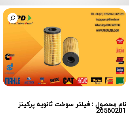
نام محصول : فیلتر سوخت ثانویه پرکینز
26560201