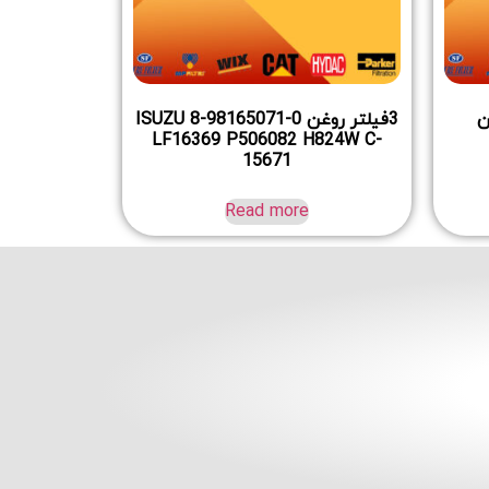
وغن
3فیلتر روغن ISUZU 8-98165071-0
LF16369 P506082 H824W C-
15671
Read more