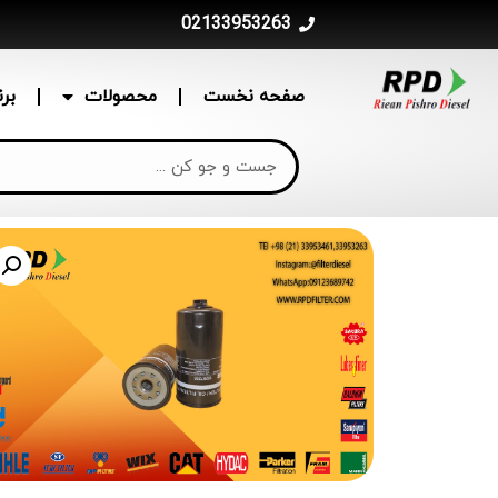
02133953263
صفحه نخست
محصولات
بر