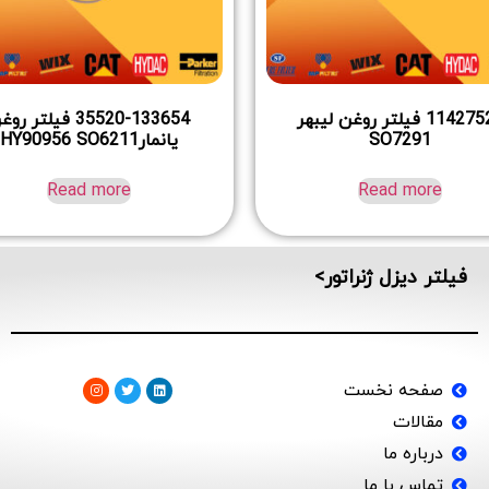
11427521 فیلتر روغن لیبهر
35520-133654 فیلتر ر
SO7291
یانمارHY90956 SO6211
Read more
Read more
فیلتر دیزل ژنراتور>
صفحه نخست
مقالات
درباره ما
تماس با ما