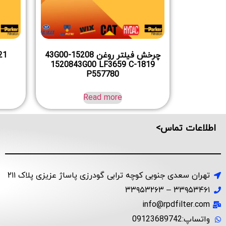
چرخش فیلتر روغن 15208-43G00
1520843G00 LF3659 C-1819
P557780
Read more
اطلاعات تماس>
تهران سعدی جنوبی کوچه ترابی گودرزی پاساژ عزیزی پلاک ۲۱۱
۳۳۹۵۳۴۶۱ – ۳۳۹۵۳۲۶۳
info@rpdfilter.com
واتساپ:09123689742