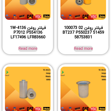
فیلتر روغن 02 100073
فیلتر روغن 1W-4136
P7012 P554136
BT237 P550237 51459
LF17496 LFR83660
58753831
Read more
Read more