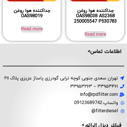
جداکننده هوا روغن
جداکننده هوا روغن
OAS98019
OAS98038 AS2368
250005547 P530783
Read more
Read more
اطلاعات تماس>
تهران سعدی جنوبی کوچه ترابی گودرزی پاساژ عزیزی پلاک ۲۱۱
۳۳۹۵۳۴۶۱ – ۳۳۹۵۳۲۶۳
info@rpdfilter.com
واتساپ:09123689742
filterdiesel@
فیلتر دیزل ژنراتور>