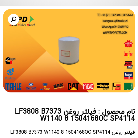
نام محصول : فیلتر روغن LF3808 B7373
W1140 8 1504168OC SP4114
فیلتر روغن LF3808 B7373 W1140 8 1504168OC SP4114