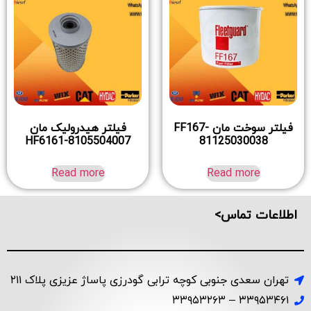
فیلتر سوخت مان FF167-
فیلتر هیدرولیک مان
HF6161-8105504007
81125030038
Read more
Read more
اطلاعات تماس>
تهران سعدی جنوبی کوچه ترابی گودرزی پاساژ عزیزی پلاک ۲۱۱
۳۳۹۵۳۴۶۱ – ۳۳۹۵۳۲۶۳