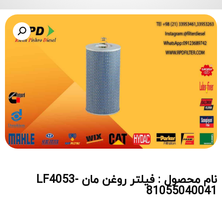
نام محصول : فیلتر روغن مان LF4053-
81055040041