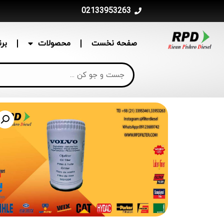
02133953263
صفحه نخست
محصولات
بر