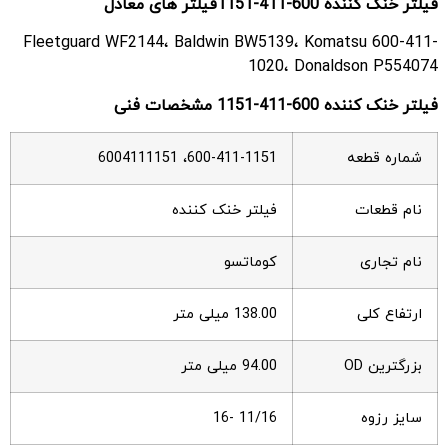
فیلتر خنک کننده 600-411-1151فیلتر های معادل
Fleetguard WF2144، Baldwin BW5139، Komatsu 600-411-
1020، Donaldson P554074
فیلتر خنک کننده 600-411-1151 مشخصات فنی
شماره قطعه
600-411-1151، 6004111151
نام قطعات
فیلتر خنک کننده
نام تجاری
کوماتسو
ارتفاع کلی
138.00 میلی متر
بزرگترین OD
94.00 میلی متر
سایز رزوه
11/16 -16