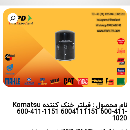
نام محصول : فیلتر خنک کننده Komatsu
600-411-1151 6004111151 600-411-
1020