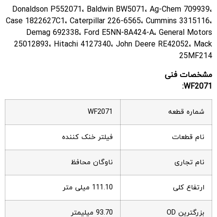
Donaldson P552071، Baldwin BW5071، Ag-Chem 709939،
Case 1822627C1، Caterpillar 226-6565، Cummins 3315116،
Demag 692338، Ford E5NN-8A424-A، General Motors
25012893، Hitachi 4127340، John Deere RE42052، Mack
25MF214
مشخصات فنی
WF2071:
شماره قطعه
WF2071
نام قطعات
فیلتر خنک کننده
نام تجاری
ناوگان محافظ
ارتفاع کلی
111.10 میلی متر
بزرگترین OD
93.70 میلیمتر