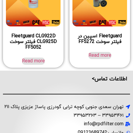
Fleetguard اسپین در
Fleetguard CLG922D
فیلتر سوخت FF5272
CLG925D فیلتر سوخت
FF5052
Read more
Read more
اطلاعات تماس>
تهران سعدی جنوبی کوچه ترابی گودرزی پاساژ عزیزی پلاک ۲۱۱
۳۳۹۵۳۴۶۱ – ۳۳۹۵۳۲۶۳
info@rpdfilter.com
واتساپ:09123689742