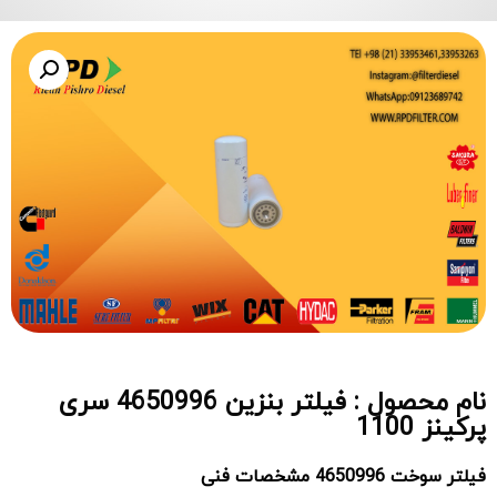
نام محصول : فیلتر بنزین 4650996 سری
پرکینز 1100
فیلتر سوخت
4650996
مشخصات فنی