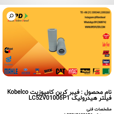
نام محصول : فیبر کربن کامپوزیت Kobelco
فیلتر هیدرولیک LC52V01006P1
مشخصات فنی