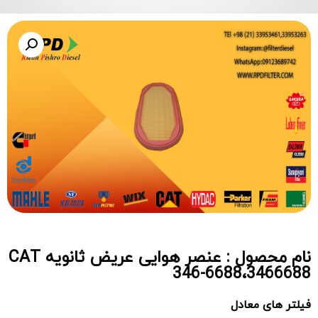
نام محصول : عنصر هوایی عریض ثانویه CAT
346-6688،3466688
فیلتر های معادل