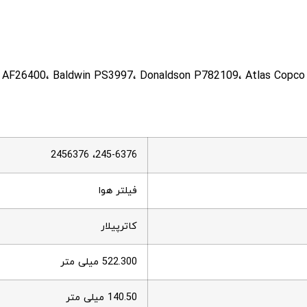
d AF26400، Baldwin PS3997، Donaldson P782109، Atlas Copc
245-6376، 2456376
فیلتر هوا
کاترپیلار
522.300 میلی متر
140.50 میلی متر