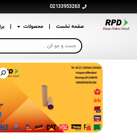
02133953263
صفحه نخست
محصولات
بر