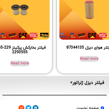
تر هوای دیزل 87344135
فیلتر بخا
2293555
Read more
Read more
فیلتر دیزل ژنراتور>
صفحه نخست