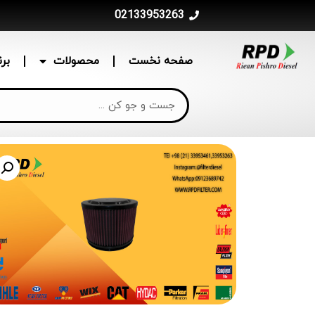
02133953263
صفحه نخست
محصولات
بر