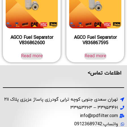
AGCO Fuel Separator
AGCO Fuel Separator
V836862600
V836867595
Read more
Read more
اطلاعات تماس>
تهران سعدی جنوبی کوچه ترابی گودرزی پاساژ عزیزی پلاک ۲۱۱
۳۳۹۵۳۴۶۱ – ۳۳۹۵۳۲۶۳
info@rpdfilter.com
واتساپ:09123689742