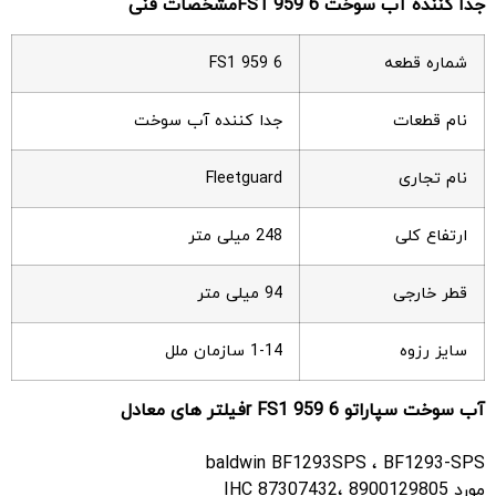
جدا کننده آب سوخت
FS1
6مشخصات فنی
959
شماره قطعه
FS1 959 6
نام قطعات
جدا کننده آب سوخت
نام تجاری
Fleetguard
ارتفاع کلی
248 میلی متر
قطر خارجی
94 میلی متر
سایز رزوه
1-14 سازمان ملل
آب سوخت سپاراتو
6فیلتر های معادل
959
r FS1
baldwin BF1293SPS ، BF1293-SPS
مورد IHC 87307432، 8900129805