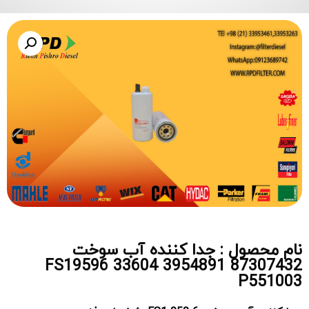
نام محصول : جدا کننده آب سوخت
FS19596 33604 3954891 87307432
P551003