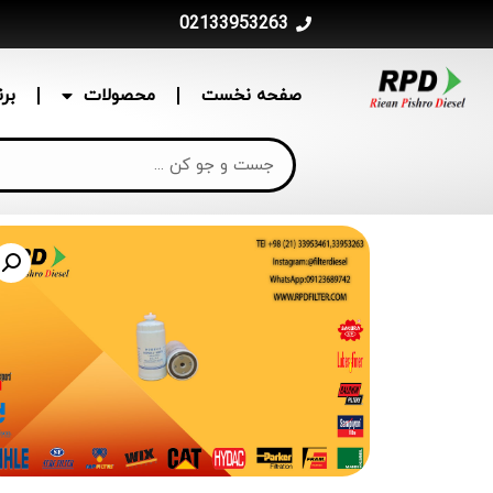
02133953263
صفحه نخست
محصولات
بر