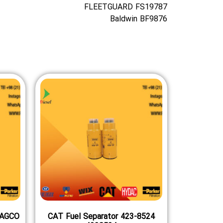
FLEETGUARD FS19787
Baldwin BF9876
CAT Fuel Separator 423-8524
AGCO سوخت جداساز 836862602