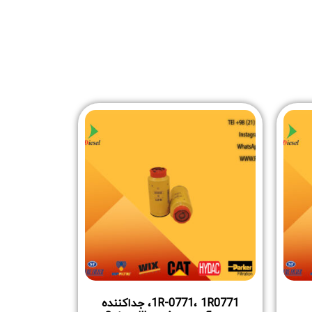
1R-0771، 1R0771، جداکننده