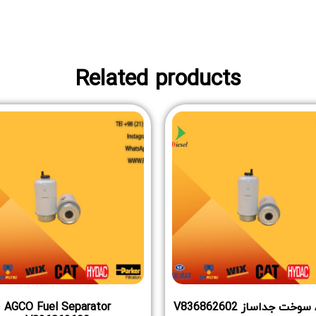
Related products
V
AGCO Fuel Separator