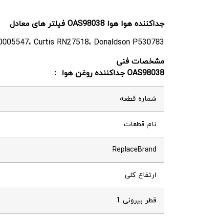
جداکننده هوا هوا OAS98038 فیلتر های معادل
250005547، Curtis RN27518، Donaldson P530783
مشخصات فنی
OAS98038 جداکننده روغن هوا ：
شماره قطعه
نام قطعات
ReplaceBrand
ارتفاع کلی
قطر بیرونی 1