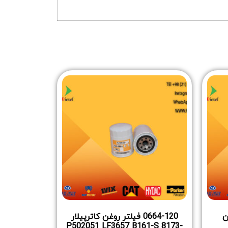
وغن
0664-120 فیلتر روغن کاترپیلار
P502051 LF3657 B161-S 8173-