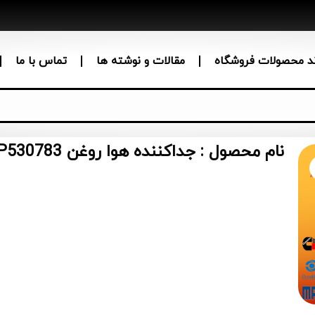
ند محصولات فروشگاه
مقالات و نوشته ها
تماس با ما
نام محصول : جداکننده هوا روغن OAS98038 AS2368 250005547 P530783