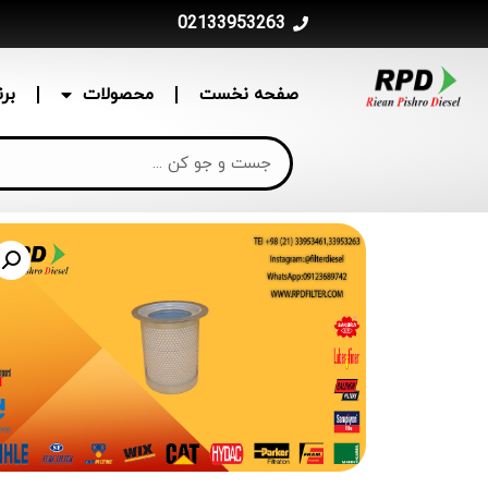
02133953263
صفحه نخست
محصولات
بر