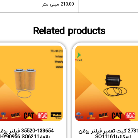
210.00 میلی متر
Related products
2731875 کیت تعمیر فیلتر روغن
35520-133654 فیلتر ر
اسکانیاSO11161
یانمارHY90956 SO6211