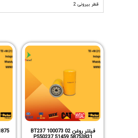
قطر بیرونی 2
فیلتر روغن 02 100073 BT237
P550237 51459 58753831