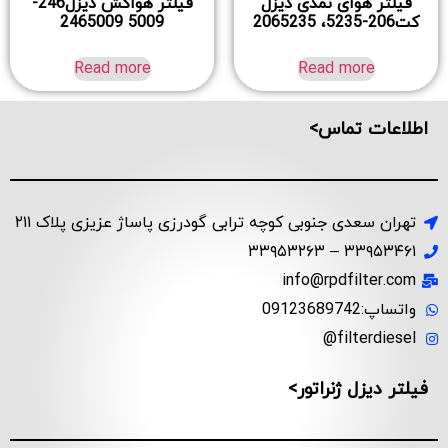
فیلتر هوای نمدی دیزل
فیلتر هواکش دیزل246-
کت206-5235، 2065235
5009 2465009
Read more
Read more
اطلاعات تماس>
تهران سعدی جنوبی کوچه ترابی گودرزی پاساژ عزیزی پلاک ۲۱۱
۳۳۹۵۳۴۶۱ – ۳۳۹۵۳۲۶۳
info@rpdfilter.com
واتساپ:09123689742
filterdiesel@
فیلتر دیزل ژنراتور>