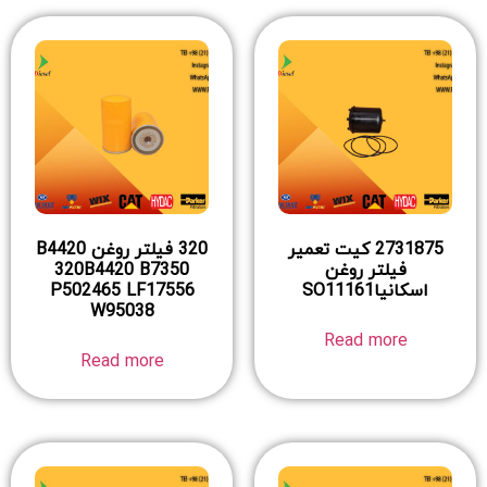
2731875 کیت تعمیر
320 فیلتر روغن B4420
فیلتر روغن
320B4420 B7350
اسکانیاSO11161
P502465 LF17556
W95038
Read more
Read more