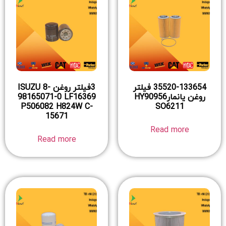
35520-133654 فیلتر
3فیلتر روغن ISUZU 8-
روغن یانمارHY90956
98165071-0 LF16369
P506082 H824W C-
SO6211
15671
Read more
Read more