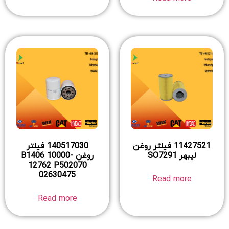
11427521 فیلتر روغن
140517030 فیلتر
لیبهر SO7291
روغن B1406 10000-
12762 P502070
02630475
Read more
Read more