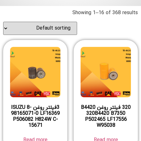
Showing 1–16 of 368 results
320 فیلتر روغن B4420
3فیلتر روغن ISUZU 8-
98165071-0 LF16369
320B4420 B7350
P506082 H824W C-
P502465 LF17556
15671
W95038
Read more
Read more